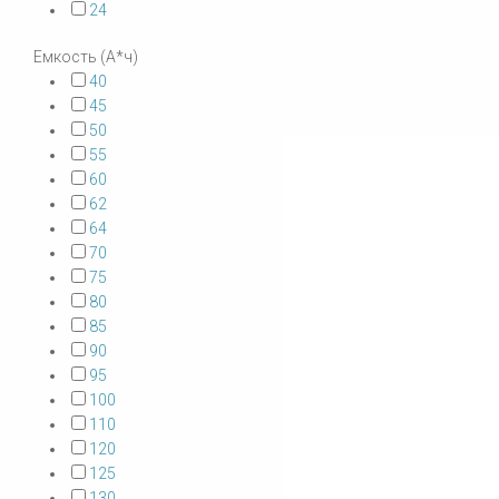
24
Емкость (А*ч)
40
45
50
55
60
62
64
70
75
80
85
90
95
100
110
120
125
130