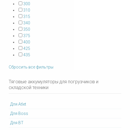
300
310
315
340
350
375
400
425
435
Сбросить все фильтры
Тяговые аккумуляторы для погрузчиков и
складской техники
Для Atlet
Для Boss
Для BT