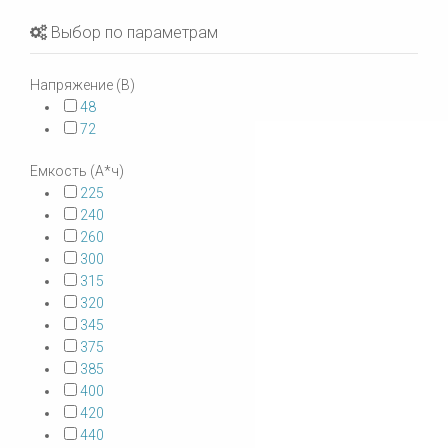
Выбор по параметрам
Напряжение (В)
48
72
Емкость (А*ч)
225
240
260
300
315
320
345
375
385
400
420
440