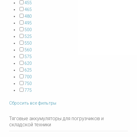
455
465
480
495
500
525
550
560
575
620
625
700
750
775
Сбросить все фильтры
Тяговые аккумуляторы для погрузчиков и
складской техники