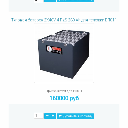
Тяговая батарея 2X40V 4 PzS 280 Ah для тележки ЕП011
Применяется для ЕП011
160000 руб
Добавить в корзину