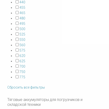
440
455
465
480
495
500
525
550
560
575
620
625
700
750
775
Сбросить все фильтры
Тяговые аккумуляторы для погрузчиков и
складской техники