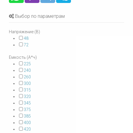
Выбор по параметрам
Напряжение (В)
48
72
Емкость (А*ч)
225
240
260
300
315
320
345
375
385
400
420