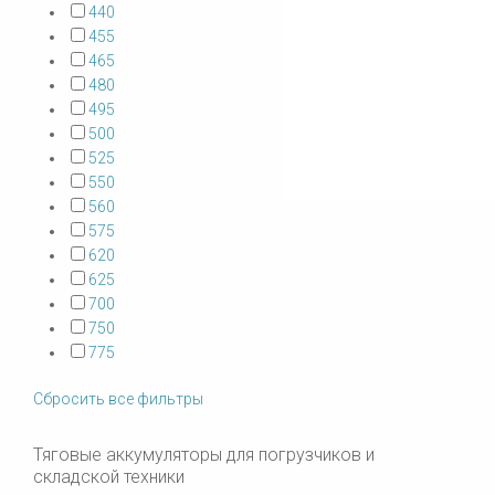
440
455
465
480
495
500
525
550
560
575
620
625
700
750
775
Сбросить все фильтры
Тяговые аккумуляторы для погрузчиков и
складской техники