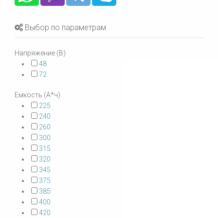
Выбор по параметрам
Напряжение (В)
48
72
Емкость (А*ч)
225
240
260
300
315
320
345
375
385
400
420