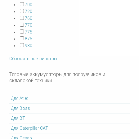
700
720
760
770
775
875
930
Сбросить все фильтры
Тяговые аккумуляторы для погрузчиков и
складской техники
Для Atlet
Для Boss
Для BT
Для Caterpillar CAT
Для Cesab