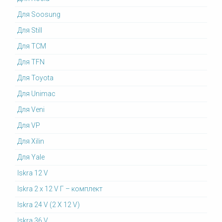
Для Soosung
Для Still
Для TCM
Для TFN
Для Toyota
Для Unimac
Для Veni
Для VP
Для Xilin
Для Yale
Iskra 12 V
Iskra 2 x 12 V Г – комплект
Iskra 24 V (2 X 12 V)
Iskra 36 V