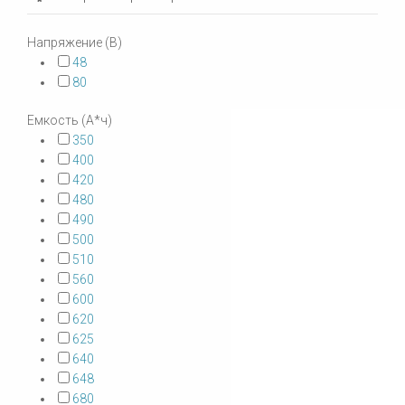
Напряжение (В)
48
80
Емкость (А*ч)
350
400
420
480
490
500
510
560
600
620
625
640
648
680