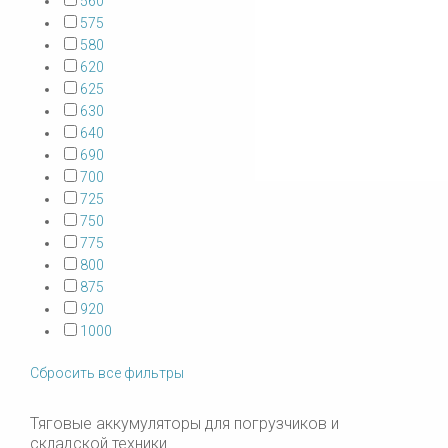
560
575
580
620
625
630
640
690
700
725
750
775
800
875
920
1000
Сбросить все фильтры
Тяговые аккумуляторы для погрузчиков и
складской техники