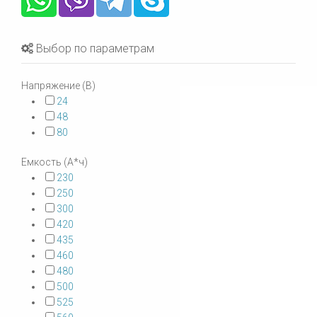
Выбор по параметрам
Напряжение (В)
24
48
80
Емкость (А*ч)
230
250
300
420
435
460
480
500
525