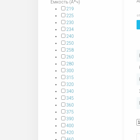
А
Емкость (А*ч)
219
225
о
230
234
240
250
258
260
280
300
315
320
340
345
360
375
390
400
420
460