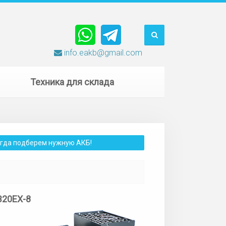
info.eakb@gmail.com
Техника для склада
сегда подберем нужную АКБ!
B20EX-8