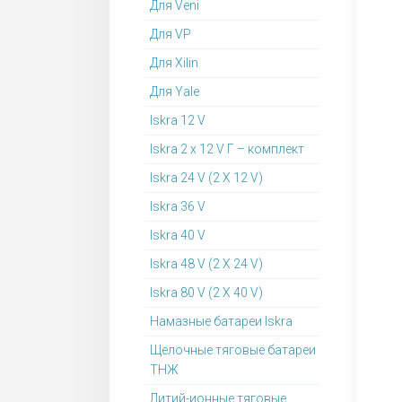
Для Veni
Для VP
Для Xilin
Для Yale
Iskra 12 V
Iskra 2 x 12 V Г – комплект
Iskra 24 V (2 X 12 V)
Iskra 36 V
Iskra 40 V
Iskra 48 V (2 X 24 V)
Iskra 80 V (2 X 40 V)
Намазные батареи Iskra
Щелочные тяговые батареи
ТНЖ
Литий-ионные тяговые