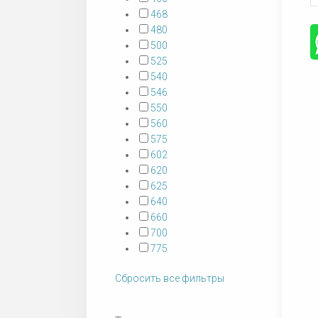
468
480
500
525
540
546
550
560
575
602
620
625
640
660
700
775
Сбросить все фильтры