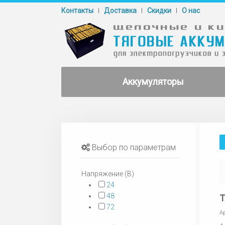
Контакты
Доставка
Cкидки
О нас
Аккумуляторы
Выбор по параметрам
Напряжение (В)
24
48
Т
72
А