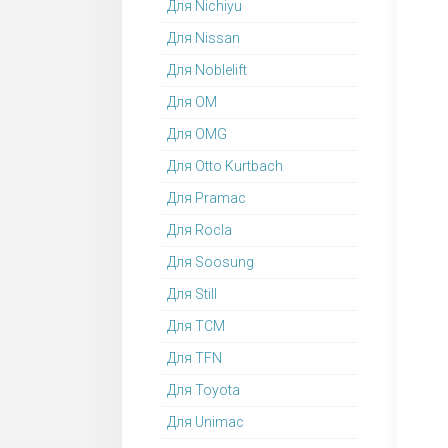
Для Nichiyu
Для Nissan
Для Noblelift
Для OM
Для OMG
Для Otto Kurtbach
Для Pramac
Для Rocla
Для Soosung
Для Still
Для TCM
Для TFN
Для Toyota
Для Unimac