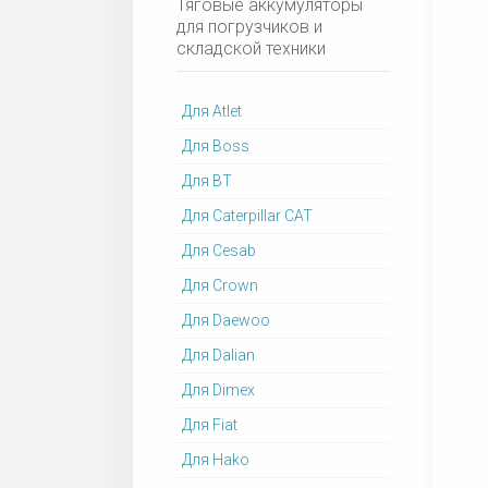
Тяговые аккумуляторы
для погрузчиков и
складской техники
Для Atlet
Для Boss
Для BT
Для Caterpillar CAT
Для Cesab
Для Crown
Для Daewoo
Для Dalian
Для Dimex
Для Fiat
Для Hako