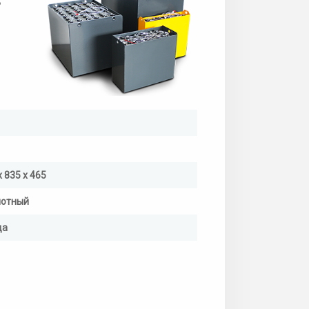
8
х 835 х 465
лотный
да