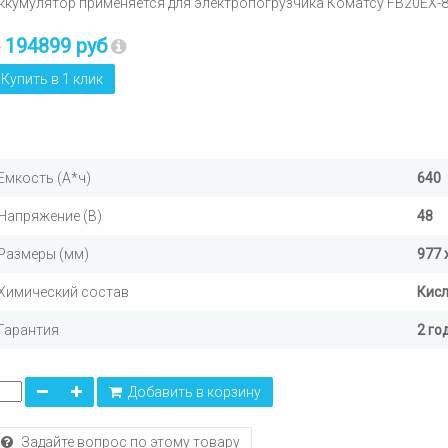
ккумулятор применяется для электропогрузчика Коматсу FB20EX-
194899 руб
т
Купить в 1 клик
Емкость (А*ч)
640
Напряжение (В)
48
Размеры (мм)
977 
Химический состав
Кис
Гарантия
2 го
Добавить в корзину
Задайте вопрос по этому товару