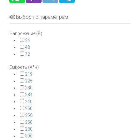
Выбор по параметрам
Напряжение (В)
24
48
72
Емкость (А*ч)
219
225
230
234
240
250
258
260
280
300