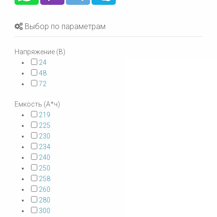
Выбор по параметрам
Напряжение (В)
24
48
72
Емкость (А*ч)
219
225
230
234
240
250
258
260
280
300