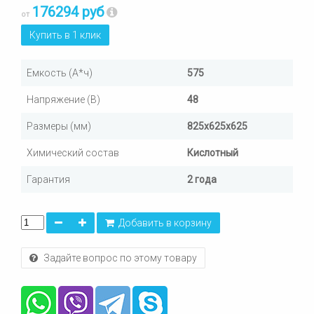
176294 руб
от
Купить в 1 клик
Емкость (А*ч)
575
Напряжение (В)
48
Размеры (мм)
825х625х625
Химический состав
Кислотный
Гарантия
2 года
Добавить в корзину
Задайте вопрос по этому товару