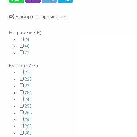
Выбор по параметрам
Напряжение (В)
24
48
72
Емкость (А*ч)
219
225
230
234
240
250
258
260
280
300