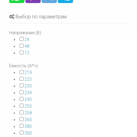
Выбор по параметрам
Напряжение (В)
24
48
72
Емкость (А*ч)
219
225
230
234
240
250
258
260
280
300