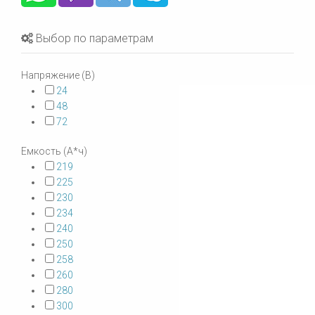
Выбор по параметрам
Напряжение (В)
24
48
72
Емкость (А*ч)
219
225
230
234
240
250
258
260
280
300