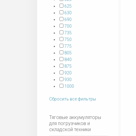
625
630
690
700
735
750
775
805
840
875
920
930
1000
Сбросить все фильтры
Тяговые аккумуляторы
для погрузчиков и
складской техники