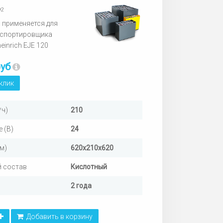
92
 применяется для
нспортировщика
einrich EJE 120
руб
 клик
*ч)
210
 (В)
24
м)
620х210х620
 состав
Кислотный
2 года
Добавить в корзину