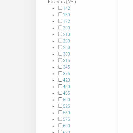
Емкость (А*ч)
142
150
172
200
210
230
250
300
315
345
375
420
460
465
500
525
560
575
600
620