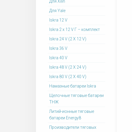
Для Xilin
Для Yale
Iskra 12 V
Iskra 2 x 12 V Г – комплект
Iskra 24 V (2 X 12 V)
Iskra 36 V
Iskra 40 V
Iskra 48 V (2 X 24 V)
Iskra 80 V (2 X 40 V)
Намазные батареи Iskra
Щелочные тяговые батареи
ТНЖ
Литий-ионные тяговые
батареи Energy8
Производители тяговых