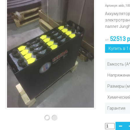
Артикул:
akb_10
Аккумулятор
электротра
паллет Jungh
52513 
от
Купить в 1
Емкость (А
Напряжение
Размеры (м
Химический
Гарантия