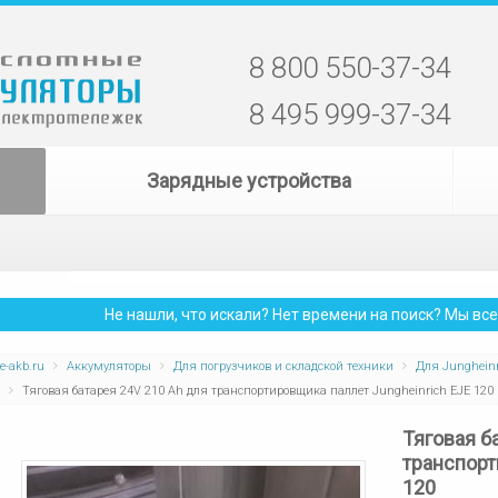
8 800 550-37-34
8 495 999-37-34
Зарядные устройства
Не нашли, что искали? Нет времени на поиск? Мы в
e-akb.ru
Аккумуляторы
Для погрузчиков и складской техники
Для Jungheinr
Тяговая батарея 24V 210 Ah для транспортировщика паллет Jungheinrich EJE 120
Тяговая б
транспорт
120