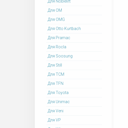
Для Noblelift
Для OM
Для OMG
Для Otto Kurtbach
Для Pramac
Для Rocla
Для Soosung
Для Still
Для TCM
Для TFN
Для Toyota
Для Unimac
Для Veni
Для VP