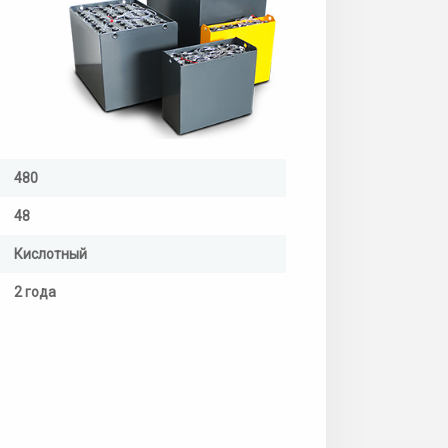
480
48
Кислотный
2 года