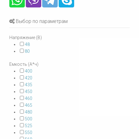
Выбор по параметрам
Напряжение (В)
48
80
Емкость (А*ч)
400
420
435
450
460
465
480
500
525
550