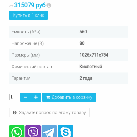
315079 руб
от
Купить в 1 клик
Емкость (А*ч)
560
Напряжение (В)
80
Размеры (мм)
1026х711х784
Химический состав
Кислотный
Гарантия
2 года
Добавить в корзину
Задайте вопрос по этому товару