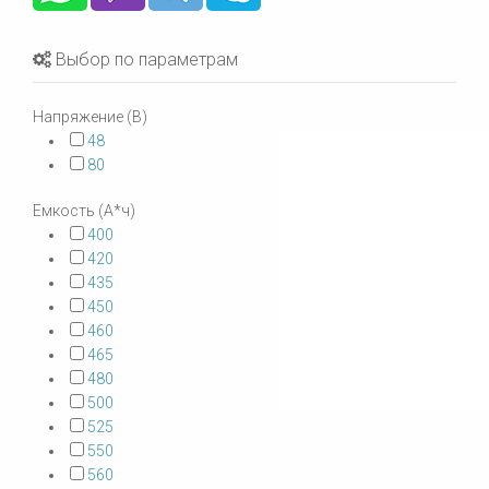
Выбор по параметрам
Напряжение (В)
48
80
Емкость (А*ч)
400
420
435
450
460
465
480
500
525
550
560