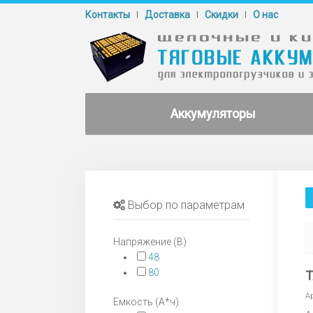
Контакты
Доставка
Cкидки
О нас
Аккумуляторы
Выбор по параметрам
Напряжение (В)
48
80
Т
А
Емкость (А*ч)