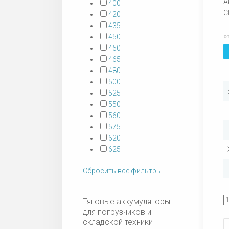
А
400
C
420
435
450
о
460
465
480
500
525
550
560
575
620
625
Сбросить все фильтры
Тяговые аккумуляторы
для погрузчиков и
складской техники