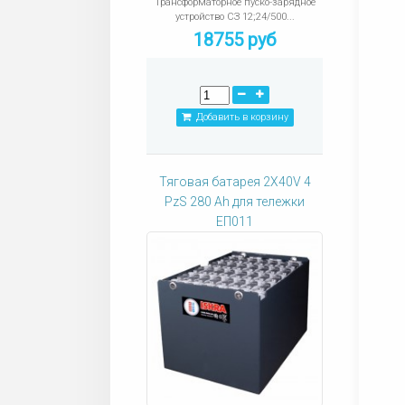
Трансформаторное пуско-зарядное
устройство СЗ 12;24/500...
18755 руб
Добавить в корзину
Тяговая батарея 2X40V 4
PzS 280 Ah для тележки
ЕП011