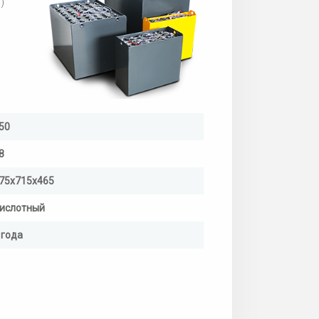
)
50
8
75х715х465
ислотный
 года