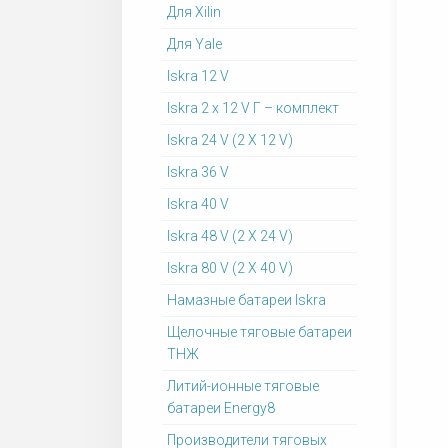
Для Xilin
Для Yale
Iskra 12 V
Iskra 2 x 12 V Г – комплект
Iskra 24 V (2 X 12 V)
Iskra 36 V
Iskra 40 V
Iskra 48 V (2 X 24 V)
Iskra 80 V (2 X 40 V)
Намазные батареи Iskra
Щелочные тяговые батареи
ТНЖ
Литий-ионные тяговые
батареи Energy8
Производители тяговых