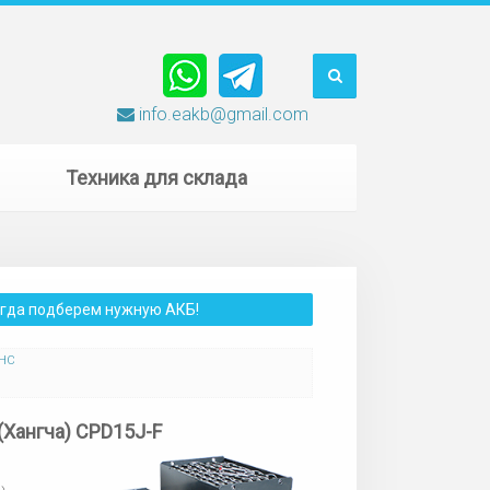
info.eakb@gmail.com
Техника для склада
сегда подберем нужную АКБ!
 HC
(Хангча) CPD15J-F