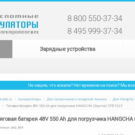
8 800 550-37-34
8 495 999-37-34
Зарядные устройства
Не нашли, что искали? Нет времени на поиск? Мы в
e-akb.ru
Аккумуляторы
Для погрузчиков и складской техники
Для Hangcha
Тяговая батарея 48V 550 Ah для погрузчика HANGCHA (Хангча) CPD15J-F
яговая батарея 48V 550 Ah для погрузчика HANGCHA 
ртикул:
akb_694