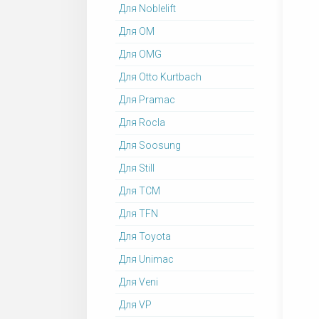
Для Noblelift
Для OM
Для OMG
Для Otto Kurtbach
Для Pramac
Для Rocla
Для Soosung
Для Still
Для TCM
Для TFN
Для Toyota
Для Unimac
Для Veni
Для VP