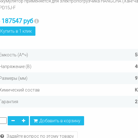
ккумулятор применяется для электропогрузчика HANGCHA (Хангча
PD15J-F
187547 руб
т
Купить в 1 клик
Емкость (А*ч)
5
Напряжение (В)
4
Размеры (мм)
9
Химический состав
К
Гарантия
2
Добавить в корзину
Задайте вопрос по этому товару