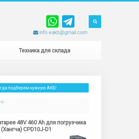
info.eakb@gmail.com
Техника для склада
сегда подберем нужную АКБ!
 HC
атарея 48V 460 Ah для погрузчика
(Хангча) CPD10J-D1
2