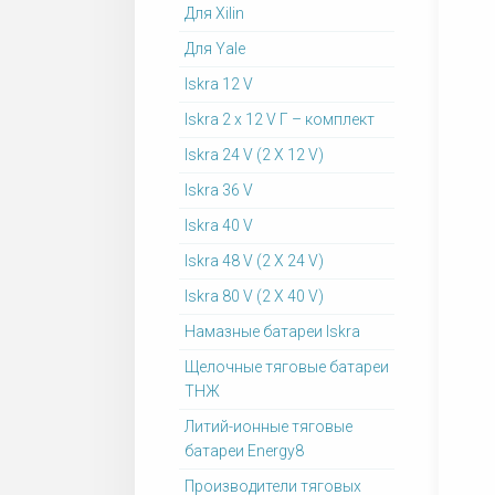
Для Xilin
Для Yale
Iskra 12 V
Iskra 2 x 12 V Г – комплект
Iskra 24 V (2 X 12 V)
Iskra 36 V
Iskra 40 V
Iskra 48 V (2 X 24 V)
Iskra 80 V (2 X 40 V)
Намазные батареи Iskra
Щелочные тяговые батареи
ТНЖ
Литий-ионные тяговые
батареи Energy8
Производители тяговых