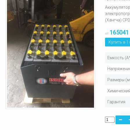
Аккумулятор
электропог
(Хангча) CP
165041
от
Купить в 1
Емкость (А
Напряжение
Размеры (м
Химический
Гарантия