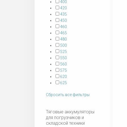
400
420
435
450
460
465
480
500
525
550
560
575
620
625
Сбросить все фильтры
Тяговые аккумуляторы
для погрузчиков и
складской техники