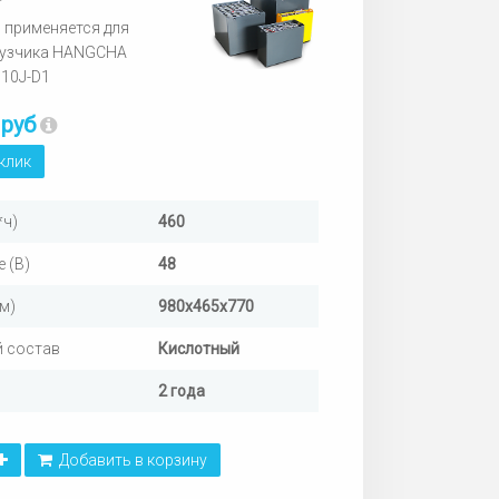
 применяется для
рузчика HANGCHA
D10J-D1
 руб
 клик
*ч)
460
 (В)
48
м)
980х465х770
 состав
Кислотный
2 года
Добавить в корзину