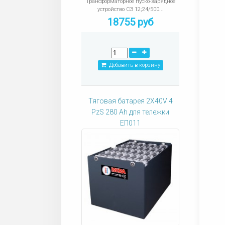
Трансформаторное пуско-зарядное
устройство СЗ 12;24/500...
18755 руб
Добавить в корзину
Тяговая батарея 2X40V 4
PzS 280 Ah для тележки
ЕП011