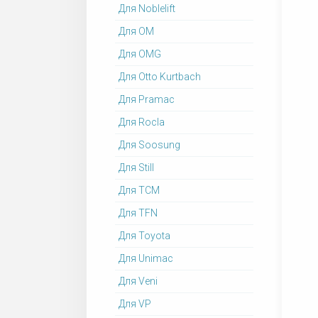
Для Noblelift
Для OM
Для OMG
Для Otto Kurtbach
Для Pramac
Для Rocla
Для Soosung
Для Still
Для TCM
Для TFN
Для Toyota
Для Unimac
Для Veni
Для VP