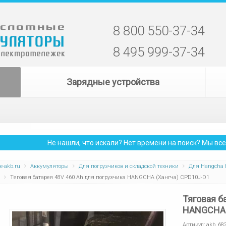
8 800 550-37-34
8 495 999-37-34
Зарядные устройства
Не нашли, что искали? Нет времени на поиск? Мы в
e-akb.ru
Аккумуляторы
Для погрузчиков и складской техники
Для Hangcha
Тяговая батарея 48V 460 Ah для погрузчика HANGCHA (Хангча) CPD10J-D1
Тяговая б
HANGCHA 
Артикул:
akb_68