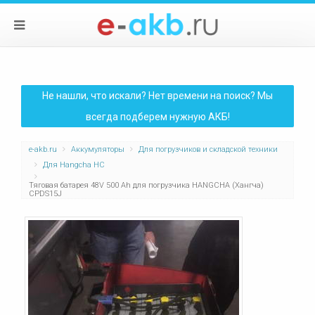
Не нашли, что искали? Нет времени на поиск? Мы
всегда подберем нужную АКБ!
e-akb.ru
Аккумуляторы
Для погрузчиков и складской техники
Для Hangcha HC
Тяговая батарея 48V 500 Ah для погрузчика HANGCHA (Хангча)
CPDS15J