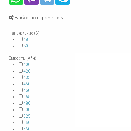
Выбор по параметрам
Напряжение (В)
48
80
Емкость (А*ч)
400
420
435
450
460
465
480
500
525
550
560