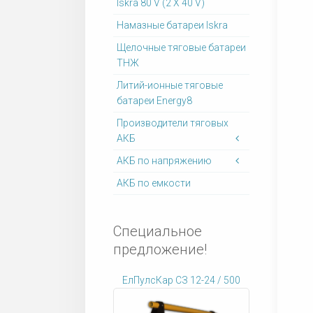
Iskra 80 V (2 X 40 V)
Намазные батареи Iskra
Щелочные тяговые батареи
ТНЖ
Литий-ионные тяговые
батареи Energy8
Производители тяговых
АКБ
АКБ по напряжению
АКБ по емкости
Специальное
предложение!
ЕлПулсКар СЗ 12-24 / 500