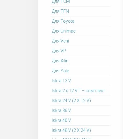
Для TCM
Для TFN
Для Toyota
Для Unimac
Для Veni
Для VP
Для Xilin
Для Yale
Iskra 12 V
Iskra 2 x 12 V Г – комплект
Iskra 24 V (2 X 12 V)
Iskra 36 V
Iskra 40 V
Iskra 48 V (2 X 24 V)