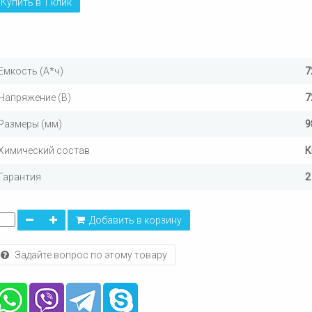
Купить в 1 клик
Емкость (А*ч)
7
Напряжение (В)
7
Размеры (мм)
9
Химический состав
К
Гарантия
2
Добавить в корзину
Задайте вопрос по этому товару