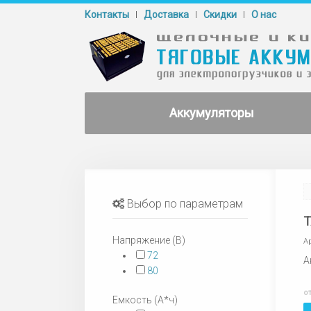
Контакты
Доставка
Cкидки
О нас
Аккумуляторы
Выбор по параметрам
Т
Напряжение (В)
А
72
А
80
о
Емкость (А*ч)