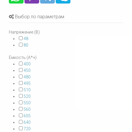
Выбор по параметрам
Напряжение (В)
48
80
Емкость (А*ч)
400
450
480
495
510
520
550
560
605
640
720