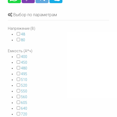
Выбор по параметрам
Напряжение (В)
48
80
Емкость (А*ч)
400
450
480
495
510
520
550
560
605
640
720