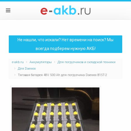
Не нашли, что искали? Нет времени на поиск? Мы
всегда подберем нужную АКБ!
e-akb.ru
Аккумуляторы
Для погрузчиков и складской техники
Для Daewoo
Тяговая батарея 48V 500 Ah для погрузчика Daewoo B15T-2