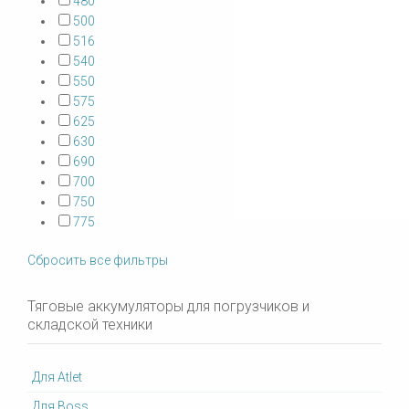
480
500
516
540
550
575
625
630
690
700
750
775
Сбросить все фильтры
Тяговые аккумуляторы для погрузчиков и
складской техники
Для Atlet
Для Boss