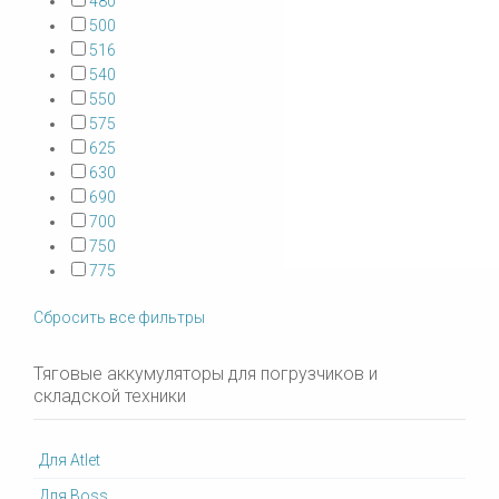
480
500
516
540
550
575
625
630
690
700
750
775
Сбросить все фильтры
Тяговые аккумуляторы для погрузчиков и
складской техники
Для Atlet
Для Boss