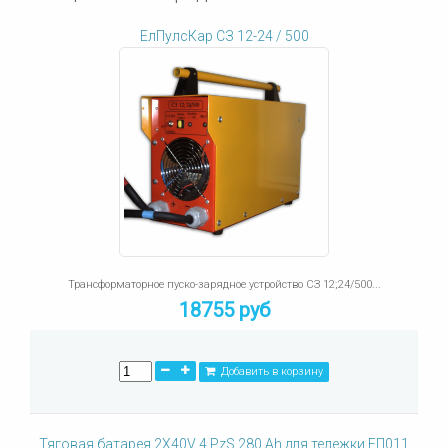
ЕлПулсКар СЗ 12-24 / 500
Трансформаторное пуско-зарядное устройство СЗ 12;24/500...
18755 руб
Добавить в корзину
Тяговая батарея 2X40V 4 PzS 280 Ah для тележки ЕП011