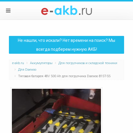
Не нашли, что искали? Нет времени на поиск? Мы
всегда подберем нужную АКБ!
e-akb.ru
Аккумуляторы
Для погрузчиков и складской техники
Для Daewoo
Тяговая батарея 48V 500 Ah для погрузчика Daewoo B15T-S5