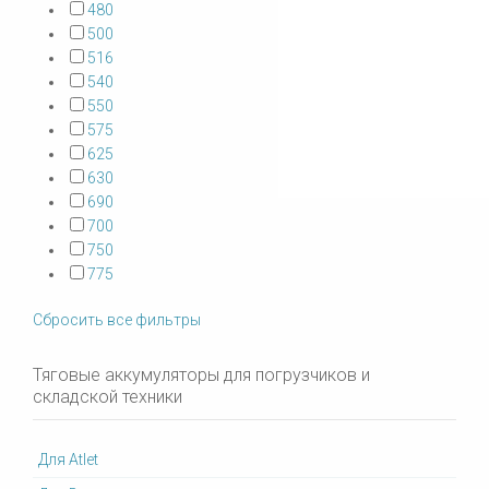
480
500
516
540
550
575
625
630
690
700
750
775
Сбросить все фильтры
Тяговые аккумуляторы для погрузчиков и
складской техники
Для Atlet