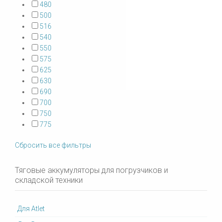
480
500
516
540
550
575
625
630
690
700
750
775
Сбросить все фильтры
Тяговые аккумуляторы для погрузчиков и
складской техники
Для Atlet