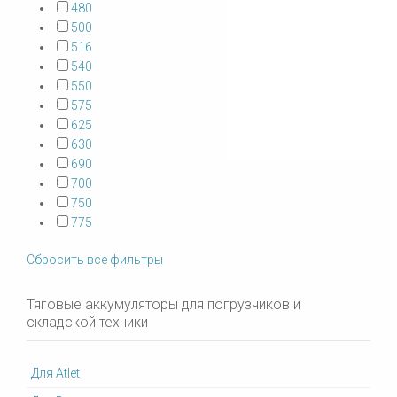
480
500
516
540
550
575
625
630
690
700
750
775
Сбросить все фильтры
Тяговые аккумуляторы для погрузчиков и
складской техники
Для Atlet