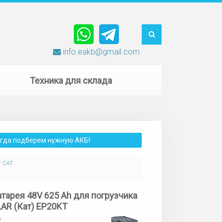
info.eakb@gmail.com
Техника для склада
сегда подберем нужную АКБ!
r CAT
атарея 48V 625 Ah для погрузчика
AR (Кат) EP20KT
7