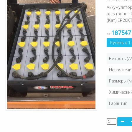
Аккумулятор
электропогр
(Кат) EP20K
187547
от
Купить в 1
Емкость (А
Напряжение
Размеры (м
Химический
Гарантия