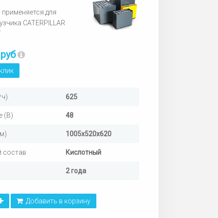
 применяется для
узчика CATERPILLAR
T
 руб
 клик
*ч)
625
 (В)
48
м)
1005х520х620
 состав
Кислотный
2 года
Добавить в корзину