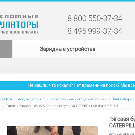
8 800 550-37-34
8 495 999-37-34
Зарядные устройства
Не нашли, что искали? Нет времени на поиск? Мы в
e-akb.ru
Аккумуляторы
Для погрузчиков и складской техники
Для Caterpilla
Тяговая батарея 48V 625 Ah для погрузчика CATERPILLAR (Кат) EP20KT
Тяговая б
CATERPILL
Артикул:
akb_64