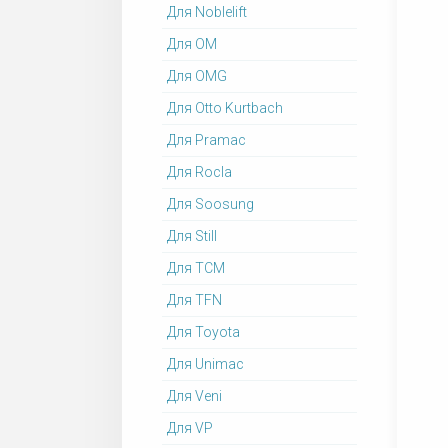
Для Noblelift
Для OM
Для OMG
Для Otto Kurtbach
Для Pramac
Для Rocla
Для Soosung
Для Still
Для TCM
Для TFN
Для Toyota
Для Unimac
Для Veni
Для VP