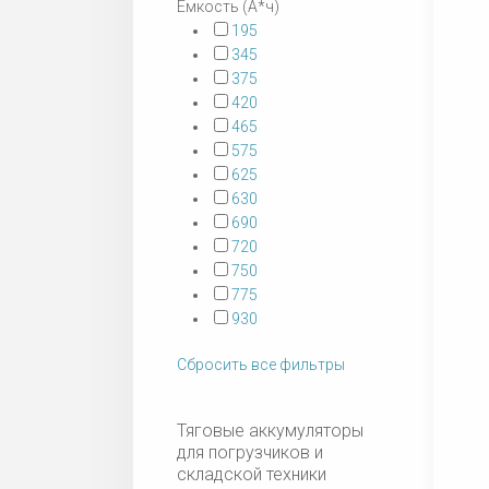
Емкость (А*ч)
195
345
375
420
465
575
625
630
690
720
750
775
930
Сбросить все фильтры
Тяговые аккумуляторы
для погрузчиков и
складской техники