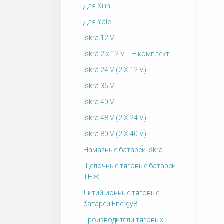
Для Xilin
Для Yale
Iskra 12 V
Iskra 2 x 12 V Г – комплект
Iskra 24 V (2 X 12 V)
Iskra 36 V
Iskra 40 V
Iskra 48 V (2 X 24 V)
Iskra 80 V (2 X 40 V)
Намазные батареи Iskra
Щелочные тяговые батареи
ТНЖ
Литий-ионные тяговые
батареи Energy8
Производители тяговых