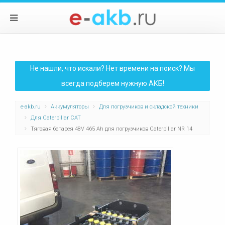
Не нашли, что искали? Нет времени на поиск? Мы
всегда подберем нужную АКБ!
e-akb.ru
Аккумуляторы
Для погрузчиков и складской техники
Для Caterpillar CAT
Тяговая батарея 48V 465 Ah для погрузчиков Caterpillar NR 14