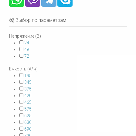
Выбор по параметрам
Напряжение (В)
24
48
72
Емкость (А*ч)
195
345
375
420
465
575
625
630
690
720