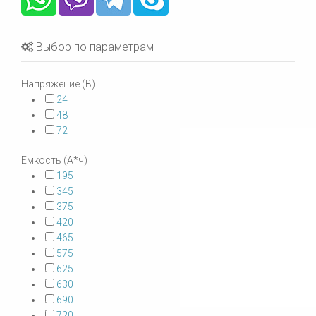
Выбор по параметрам
Напряжение (В)
24
48
72
Емкость (А*ч)
195
345
375
420
465
575
625
630
690
720