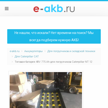
Не нашли, что искали? Нет времени на поиск? Мы
всегда подберем нужную АКБ!
e-akb.ru
Аккумуляторы
Для погрузчиков и складской техники
Для Caterpillar CAT
Тяговая батарея 48V 775 Ah для погрузчиков Caterpillar NT 12