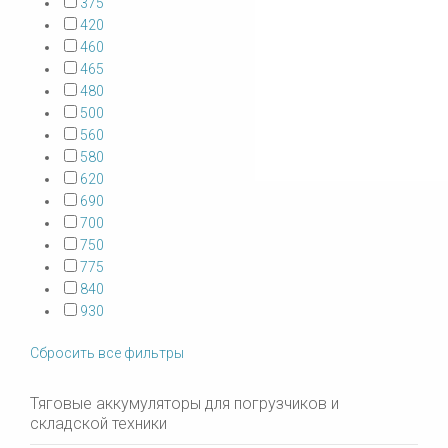
375
420
460
465
480
500
560
580
620
690
700
750
775
840
930
Сбросить все фильтры
Тяговые аккумуляторы для погрузчиков и
складской техники