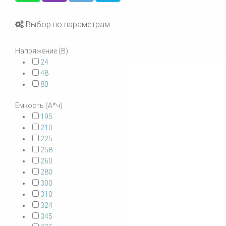
Выбор по параметрам
Напряжение (В)
24
48
80
Емкость (А*ч)
195
210
225
258
260
280
300
310
324
345