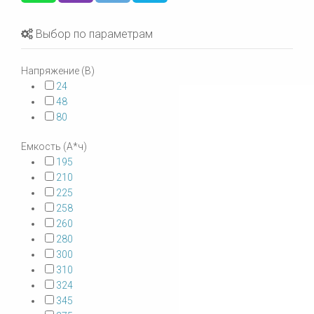
Выбор по параметрам
Напряжение (В)
24
48
80
Емкость (А*ч)
195
210
225
258
260
280
300
310
324
345