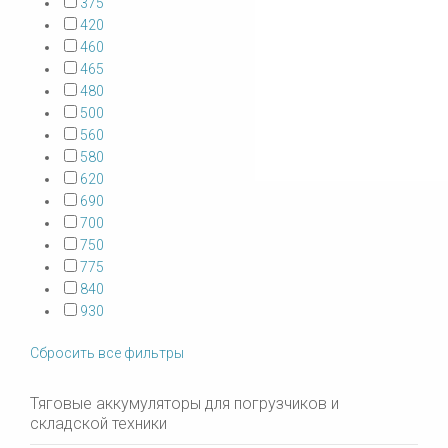
375
420
460
465
480
500
560
580
620
690
700
750
775
840
930
Сбросить все фильтры
Тяговые аккумуляторы для погрузчиков и
складской техники