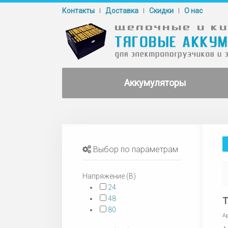
Контакты
Доставка
Cкидки
О нас
Аккумуляторы
Выбор по параметрам
Напряжение (В)
24
48
Т
80
А