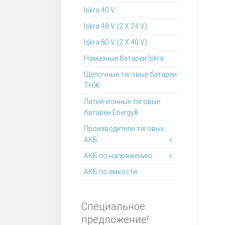
Iskra 40 V
Iskra 48 V (2 X 24 V)
Iskra 80 V (2 X 40 V)
Намазные батареи Iskra
Щелочные тяговые батареи
ТНЖ
Литий-ионные тяговые
батареи Energy8
Производители тяговых
АКБ
АКБ по напряжению
АКБ по емкости
Специальное
предложение!