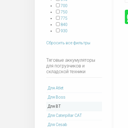
700
750
775
840
930
Сбросить все фильтры
Тяговые аккумуляторы
для погрузчиков и
складской техники
Для Atlet
Для Boss
Для BT
Для Caterpillar CAT
Для Cesab