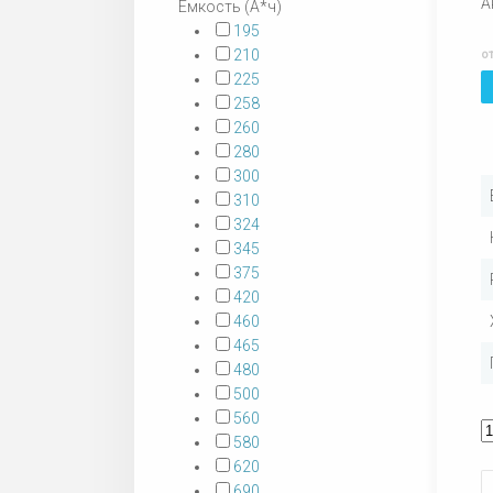
А
Емкость (А*ч)
195
210
о
225
258
260
280
300
310
324
345
375
420
460
465
480
500
560
580
620
690