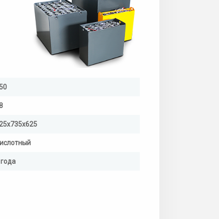
50
8
25х735х625
ислотный
 года