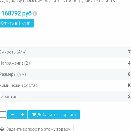
ккумулятор применяется для электропогрузчика BT CBE 16 TL
168792 руб
т
Купить в 1 клик
Емкость (А*ч)
7
Напряжение (В)
4
Размеры (мм)
8
Химический состав
К
Гарантия
2
Добавить в корзину
Задайте вопрос по этому товару