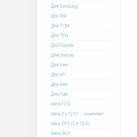
Для Soosung
Для Still
Для TCM
Для TFN
Для Toyota
Для Unimac
Для Veni
Для VP
Для Xilin
Для Yale
Iskra 12 V
Iskra 2 x 12 V Г – комплект
Iskra 24 V (2 X 12 V)
Iskra 36 V