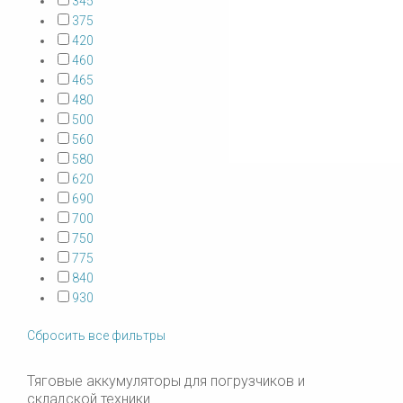
345
375
420
460
465
480
500
560
580
620
690
700
750
775
840
930
Сбросить все фильтры
Тяговые аккумуляторы для погрузчиков и
складской техники