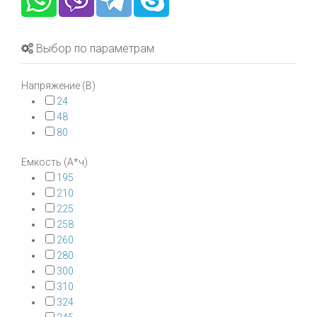
Выбор по параметрам
Напряжение (В)
24
48
80
Емкость (А*ч)
195
210
225
258
260
280
300
310
324