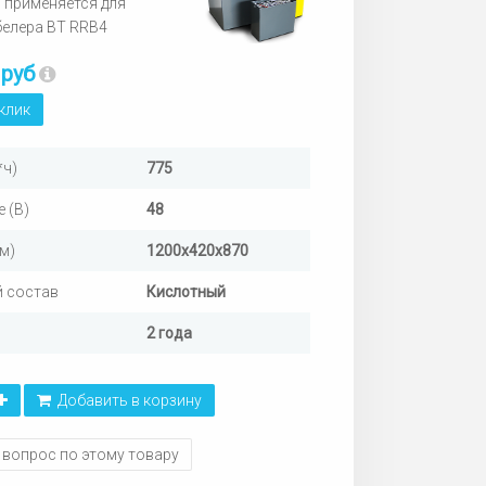
 применяется для
елера BT RRB4
 руб
 клик
*ч)
775
 (В)
48
м)
1200х420х870
 состав
Кислотный
2 года
Добавить в корзину
 вопрос по этому товару