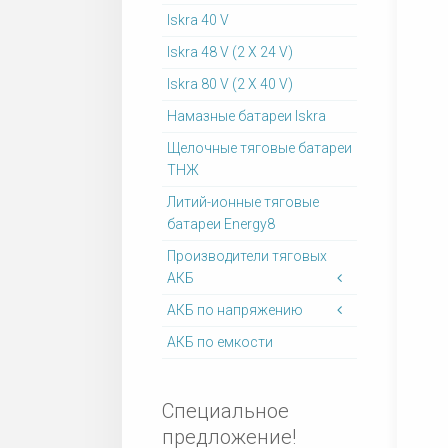
Iskra 40 V
Iskra 48 V (2 X 24 V)
Iskra 80 V (2 X 40 V)
Намазные батареи Iskra
Щелочные тяговые батареи
ТНЖ
Литий-ионные тяговые
батареи Energy8
Производители тяговых
АКБ
АКБ по напряжению
АКБ по емкости
Специальное
предложение!