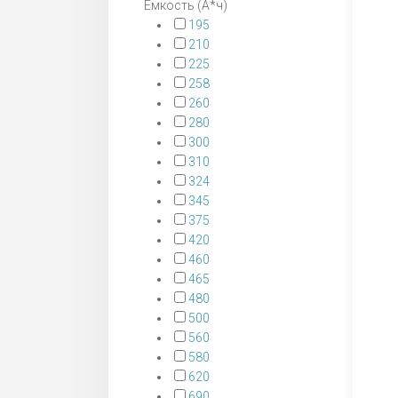
Емкость (А*ч)
195
210
225
258
260
280
300
310
324
345
375
420
460
465
480
500
560
580
620
690