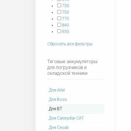
700
750
775
840
930
Сбросить все фильтры
Тяговые аккумуляторы
для погрузчиков и
складской техники
Для Atlet
Для Boss
Для BT
Для Caterpillar CAT
Для Cesab