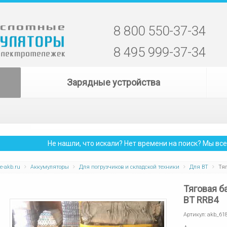
8 800 550-37-34
8 495 999-37-34
Зарядные устройства
Не нашли, что искали? Нет времени на поиск? Мы в
e-akb.ru
Аккумуляторы
Для погрузчиков и складской техники
Для BT
Тяг
Тяговая б
BT RRB4
Артикул:
akb_61