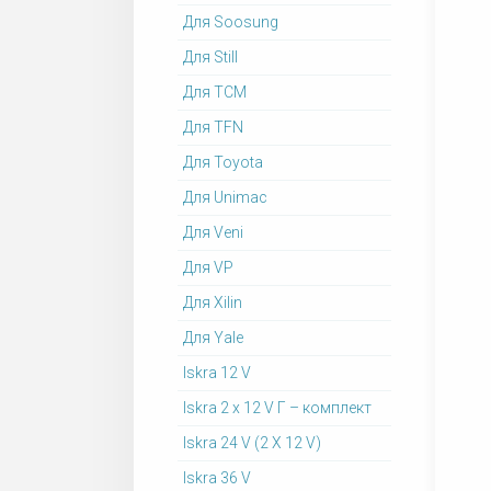
Для Soosung
Для Still
Для TCM
Для TFN
Для Toyota
Для Unimac
Для Veni
Для VP
Для Xilin
Для Yale
Iskra 12 V
Iskra 2 x 12 V Г – комплект
Iskra 24 V (2 X 12 V)
Iskra 36 V