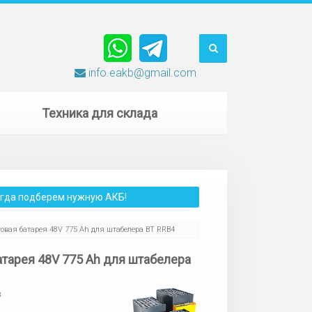
info.eakb@gmail.com
Техника для склада
сегда подберем нужную АКБ!
овая батарея 48V 775 Ah для штабелера BT RRB4
атарея 48V 775 Ah для штабелера
8