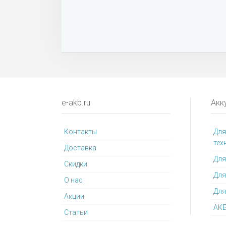
e-akb.ru
Акк
Контакты
Для
тех
Доставка
Для
Cкидки
Для
О нас
Для
Акции
АКБ
Статьи