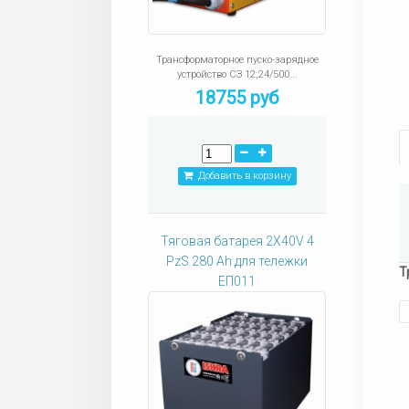
Трансформаторное пуско-зарядное
устройство СЗ 12;24/500...
18755 руб
Добавить в корзину
Тяговая батарея 2X40V 4
PzS 280 Ah для тележки
Т
ЕП011