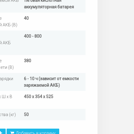
емой АКБ
тяговая кислотная
аккумуляторная батарея
е
40
 АКБ (В)
400 - 800
й АКБ
е
380
ети (В)
арядки
6 - 10 ч (зависит от емкости
заряжаемой АКБ)
 Ш х В
450 х 354 х 525
тва (кг)
50
Добавить в корзину