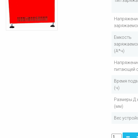
Тип заряжа
Напряжени
заряжаемой
Емкость
заряжаемо
(А*ч)
Напряжени
питающей с
Время подз
(ч)
Размеры Д х
(мм)
Вес устройс