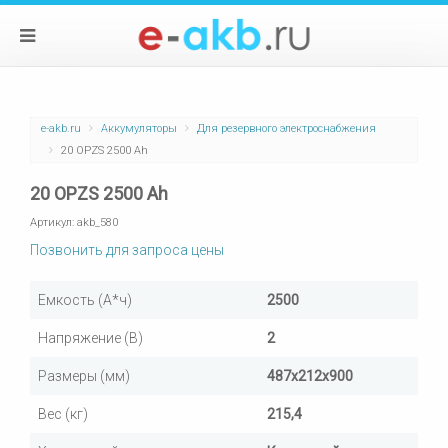
e-akb.ru
Аккумуляторы
Для резервного электроснабжения
20 OPZS 2500 Ah
20 OPZS 2500 Ah
Артикул:
akb_580
Позвонить для запроса цены
Емкость (А*ч)
2500
Напряжение (В)
2
Размеры (мм)
487х212х900
Вес (кг)
215,4